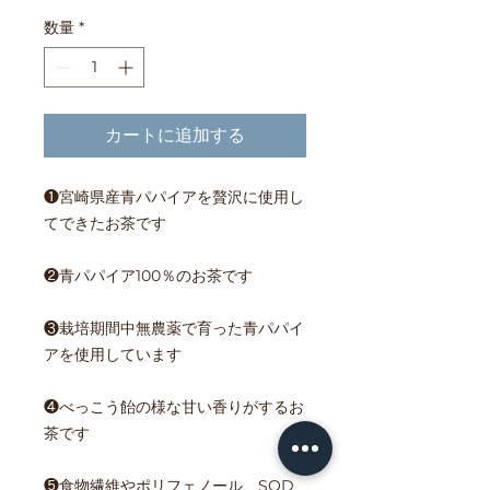
格
数量
*
カートに追加する
❶宮崎県産青パパイアを贅沢に使用し
てできたお茶です
❷青パパイア100％のお茶です
❸栽培期間中無農薬で育った青パパイ
アを使用しています
❹べっこう飴の様な甘い香りがするお
茶です
❺食物繊維やポリフェノール、SOD